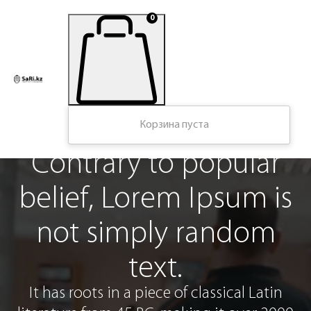
0
Корзина пуста
ar
 is
Широкий выбо
om
летней спецодеж
для сотрудников различных
специальностей
atin