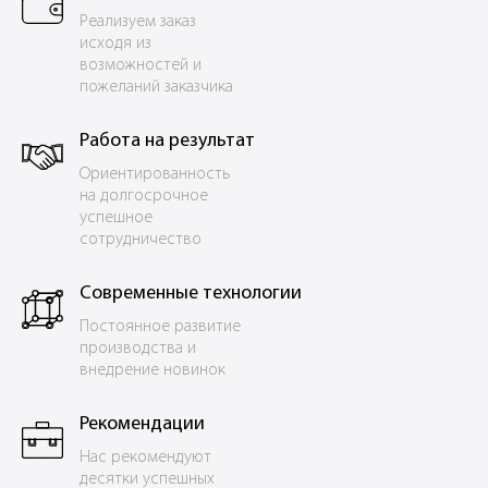
Реализуем заказ
исходя из
возможностей и
пожеланий заказчика
Работа на результат
Ориентированность
на долгосрочное
успешное
сотрудничество
Современные технологии
Постоянное развитие
производства и
внедрение новинок
Рекомендации
Нас рекомендуют
десятки успешных